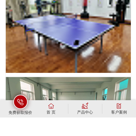
首 页
产品中心
客户案例
免费获取报价