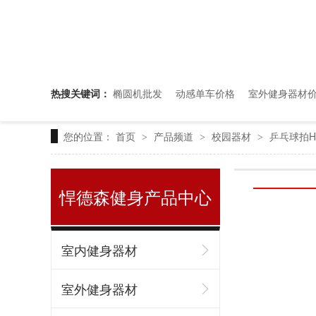
热搜关键词：
椭圆机批发
动感单车价格
室外健身器材
您的位置：
首页
产品频道
校园器材
乒乓球拍H
>
>
>
去哪里批发室内健身器材？
悍德森健身产品中心
室内健身器材
室外健身器材
悍德森 | 成都高新某单位 健身房配置方案