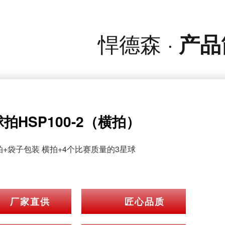
悍德森 ·
产品
拍HSP100-2（横拍）
拍+袋子包装 横拍+4个比赛质量的3星球
厂家直供
匠心品质