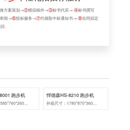
身方案策划→
②
模拟稿件→
③
标书代买→
④
标书撰写
审阅→
⑥
投标服务→
⑦
代领取中标通知书→
⑧
合同拟定
目.
8001 跑步机
悍德森HS-8210 跑步机
外箱尺寸：1585*760*260mm组装尺寸：1495*760*1120mm跑带尺寸：1200*450mm净重/毛重：46/53kg马达功率：2.0HP速度范围：0.8-12km扬升范围：手动三段调节
外箱尺寸：1780*870*360mm组装尺寸：1650*800*1380mm跑带尺寸：1300*460mm净重/毛重：72/82kg马达功率：3.5HP速度范围：0.8-18km扬升范围：1-15段