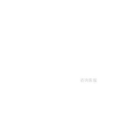
客户案例
新闻资讯
走进悍德森
联系悍德森
跑步
全方位
咨询客服