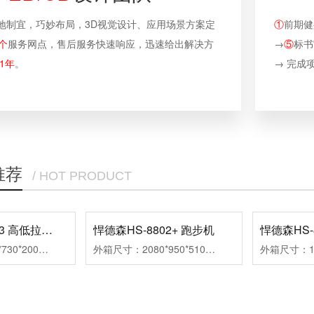
地制宜，巧妙布局，3D视觉设计、应用场景方案定
①
前期健
个
服务网点，售后服务快速响应，迅速给出解决方
→
⑤
标书
1年
。
→ 完成项
推荐
/ HOT PRODUCT
悍德森HS-6913 高低拉训练器
悍德森HS-8802+ 跑步机
悍德森HS-
外箱尺寸：1580*730*200mm、1960*460*220mm组装尺寸：1550*1220*2140mm净重/毛重：178kg/193kg
外箱尺寸：2080*950*510mm组装尺寸：1950*890*1570mm跑带尺寸：1520*560mm净重/毛重：107/126kg马达功率：4.5HP速度范围：1.0-18km扬升范围：1-12段