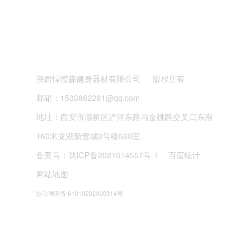
悍德森 | 成都高新某单位 健身房配置方案
陕西悍德森健身器材有限公司
版权所有
邮箱：1533862281@qq.com
地址：西安市灞桥区浐河东路与金桃路交叉口东南
160米龙湖新壹城3号楼530室
备案号：
陕ICP备2021014557号-1
百度统计
新疆乌鲁木齐健身器材专卖店
网站地图
陕公网安备 61010202000314号