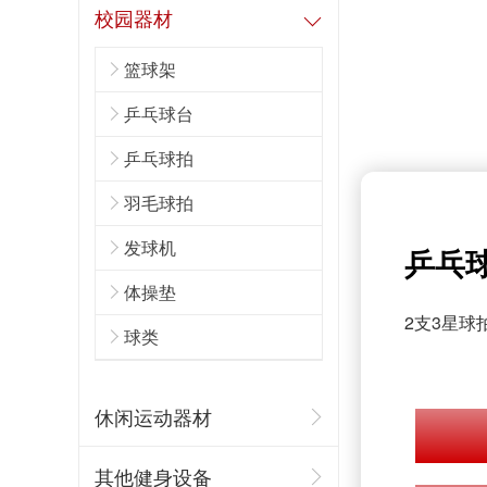
校园器材
篮球架
乒乓球台
乒乓球拍
新疆乌鲁木齐健身器材专卖店
羽毛球拍
发球机
乒乓球
体操垫
2支3星球
球类
悍德森 | 资中某足球训练中心 健身房配置方案
休闲运动器材
其他健身设备