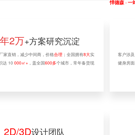
悍德森 ·
一
0年2万
+方案研究沉淀
验厂家直销，减少中间商，价格
合理
；全国拥有
8大
实
客户涉及
达 10
000㎡+
，盖全国
600多
个城市，常年备货现
健身房面
2D/3D
设计团队