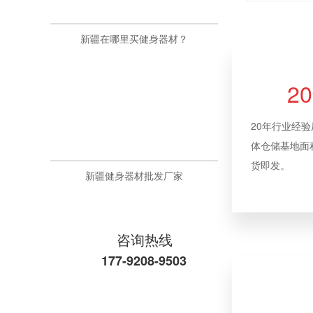
新疆在哪里买健身器材？
2
20年行业经
体仓储基地面积
货即发。
新疆健身器材批发厂家
咨询热线
177-9208-9503
悍德森 | 青白江某金融机构 健身房配置方案