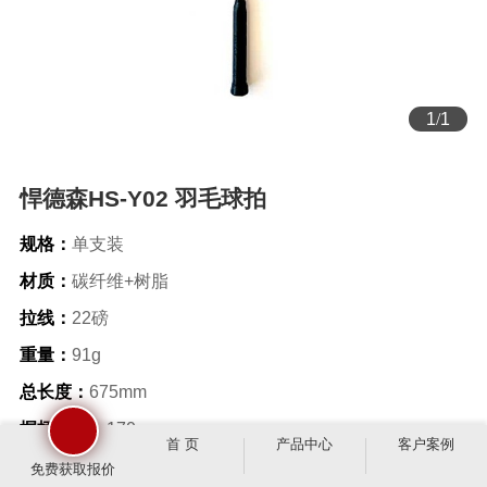
1
/
1
悍德森HS-Y02 羽毛球拍
规格：
单支装
材质：
碳纤维+树脂
拉线：
22磅
重量：
91g
总长度：
675mm
握柄长度：
170mm
首 页
产品中心
客户案例
配件：
拍包一个
免费获取报价