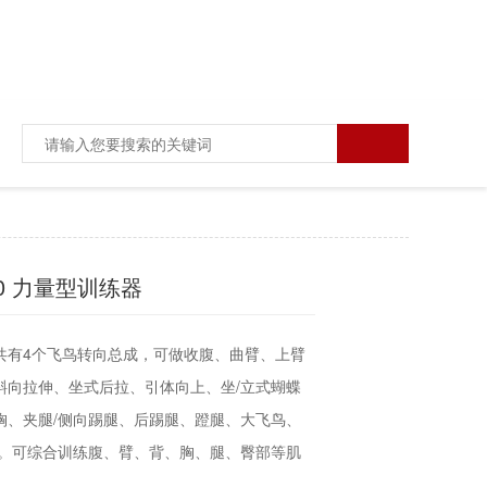
10 力量型训练器
共有4个飞鸟转向总成，可做收腹、曲臂、上臂
斜向拉伸、坐式后拉、引体向上、坐/立式蝴蝶
胸、夹腿/侧向踢腿、后踢腿、蹬腿、大飞鸟、
等。可综合训练腹、臂、背、胸、腿、臀部等肌