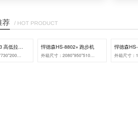
推荐
/ HOT PRODUCT
悍德森HS-6913 高低拉训练器
悍德森HS-8802+ 跑步机
悍德森HS-
外箱尺寸：1580*730*200mm、1960*460*220mm组装尺寸：1550*1220*2140mm净重/毛重：178kg/193kg
外箱尺寸：2080*950*510mm组装尺寸：1950*890*1570mm跑带尺寸：1520*560mm净重/毛重：107/126kg马达功率：4.5HP速度范围：1.0-18km扬升范围：1-12段
悍德森首页
跑步机
动感单车
产品中心
咨询热线：
177-9208-9503