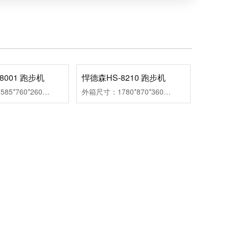
8001 跑步机
悍德森HS-8210 跑步机
外箱尺寸：1585*760*260mm组装尺寸：1495*760*1120mm跑带尺寸：1200*450mm净重/毛重：46/53kg马达功率：2.0HP速度范围：0.8-12km扬升范围：手动三段调节
外箱尺寸：1780*870*360mm组装尺寸：1650*800*1380mm跑带尺寸：1300*460mm净重/毛重：72/82kg马达功率：3.5HP速度范围：0.8-18km扬升范围：1-15段
客户案例
新闻资讯
走进悍德森
联系悍德森