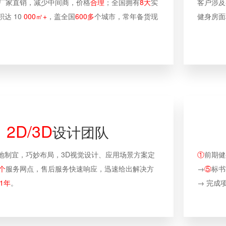
验厂家直销，减少中间商，价格
合理
；全国拥有
8大
实
客户涉及
达 10
000㎡+
，盖全国
600多
个城市，常年备货现
健身房面
2D/3D
设计团队
地制宜，巧妙布局，3D视觉设计、应用场景方案定
①
前期健
个
服务网点，售后服务快速响应，迅速给出解决方
→
⑤
标书
1年
。
→ 完成项