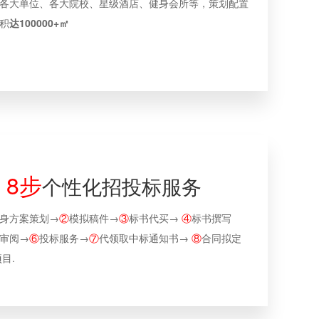
各大单位、各大院校、星级酒店、健身会所等，策划配置
积
达100000+㎡
8步
个性化招投标服务
身方案策划→
②
模拟稿件→
③
标书代买→
④
标书撰写
审阅→
⑥
投标服务→
⑦
代领取中标通知书→
⑧
合同拟定
目.