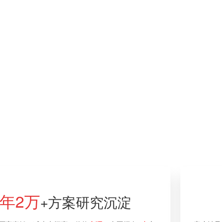
0年2万
+方案研究沉淀