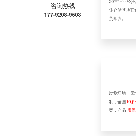
20年行业经
咨询热线
体仓储基地面积
177-9208-9503
货即发。
新疆健身器材批发厂家
勘测场地，因
制，全国
10多
悍德森 | 青白江某金融机构 健身房配置方案
案，产品
质保