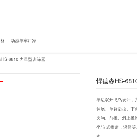
价格
动感单车厂家
HS-6810 力量型训练器
悍德森HS-68
单边双开飞鸟设计，
伸展、单臂后拉、下
夹胸、前推、斜上推
坐/立式推肩，深蹲
肉