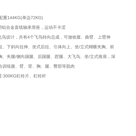
配重144KG(单边72KG)
具用铝合金直线轴承滑座，运动不卡涩
开飞鸟设计，共有4个飞鸟转向总成，可做收腹、曲臂、上臂伸
拉、下斜向拉伸、坐式后拉、引体向上、坐/立式蝴蝶夹胸、前
胸、夹腿/侧向踢腿、后踢腿、蹬腿、大飞鸟、坐/立式推肩，深
合训练腹、臂、背、胸、腿、臀部等肌肉
置:300KG杠铃片、杠铃杆