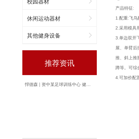
校园器材
产品特征:
休闲运动器材
1.配重:飞鸟
新疆乌鲁木齐健身器材专卖店
2.采用模
其他健身设备
3.单边双
展、单臂后
推、斜上推
推荐资讯
蹲等。可综
4.可加价配
悍德森 | 资中某足球训练中心 健身房配置方案