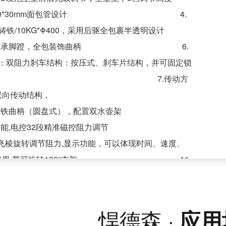
架：80*30mm面包管设计 4.
铸铁/10KG*Φ400，采用后驱全包裹半透明设计
合金轴承脚蹬，全包装饰曲柄 6.
 ：双阻力刹车结构：按压式、刹车片结构，并可固定锁
. 7.传动方
双向传动结构，
式扁铁曲柄（圆盘式），配置双水壶架
发电功能,电控32段精准磁控阻力调节
表飞棱旋转调节阻力,显示功能，可以体现时间、速度、
卡路里,带可旋转180°支架 ， 11.
动端数据汇总，增加运动教学指导，运动数据、考核、
悍德森 ·
应用