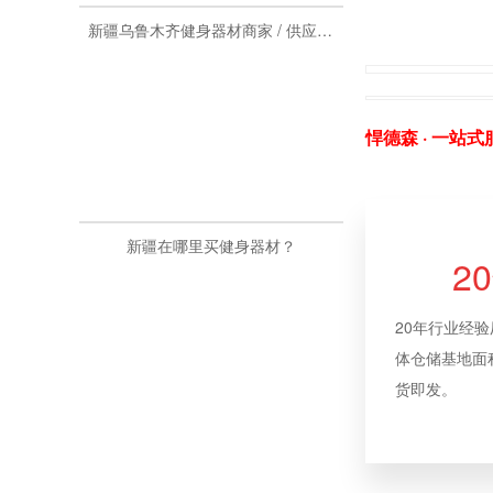
新疆乌鲁木齐健身器材商家 / 供应商 / 厂家推荐
悍德森 ·
一站式
新疆在哪里买健身器材？
2
20年行业经
体仓储基地面积
货即发。
新疆健身器材批发厂家