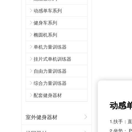
动感单车系列
健身车系列
椭圆机系列
悍德森 | 成都高新某单位 健身房配置方案
单机力量训练器
挂片式单机训练器
自由力量训练器
综合力量训练器
配套健身器材
新疆乌鲁木齐健身器材专卖店
动感单
室外健身器材
1.扶手：
2.坐垫