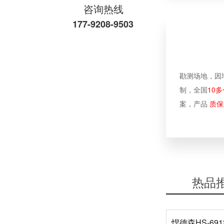
咨询热线
177-9208-9503
勘测场地，因
悍德森 | 青白江某金融机构 健身房配置方案
制，全国
10多
案，产品
质保
靠谱的健身器材厂家推荐
热品