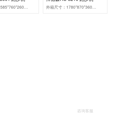
外箱尺寸：1585*760*260mm组装尺寸：1495*760*1120mm跑带尺寸：1200*450mm净重/毛重：46/53kg马达功率：2.0HP速度范围：0.8-12km扬升范围：手动三段调节
外箱尺寸：1780*870*360mm组装尺寸：1650*800*1380mm跑带尺寸：1300*460mm净重/毛重：72/82kg马达功率：3.5HP速度范围：0.8-18km扬升范围：1-15段
客户案例
新闻资讯
走进悍德森
联系悍德森
跑步
全方位
咨询客服