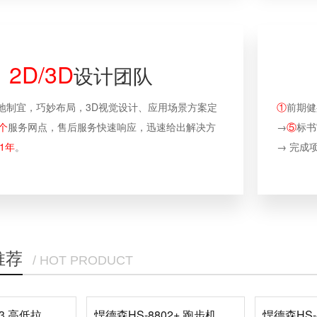
2D/3D
设计团队
地制宜，巧妙布局，3D视觉设计、应用场景方案定
①
前期健
个
服务网点，售后服务快速响应，迅速给出解决方
→
⑤
标书
1年
。
→ 完成项
推荐
/ HOT PRODUCT
悍德森HS-6913 高低拉训练器
悍德森HS-8802+ 跑步机
悍德森HS-