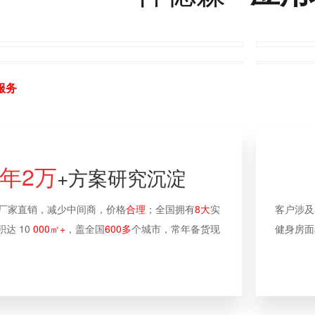
厂家直供
匠心品质
资质认证
性价比高
服务
0年2万
+方案研究沉淀
验厂家直销，减少中间商，价格
合理
；全国拥有
8大
实
客户涉及
达 10
000㎡+
，盖全国
600多
个城市，常年备货现
健身房面