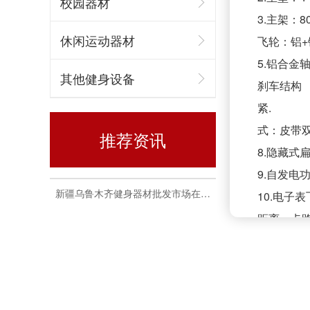
校园器材
3.主
休闲运动器材
飞轮：铝+
悍德森 | 资中某足球训练中心 健身房配置方案
5.铝
其他健身设备
刹车结构
紧
式：皮带
推荐资讯
8.隐藏
9.自
新疆乌鲁木齐健身器材批发市场在哪里
10.电子
距离、
可链接移
对比。