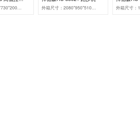
外箱尺寸：1580*730*200mm、1960*460*220mm组装尺寸：1550*1220*2140mm净重/毛重：178kg/193kg
外箱尺寸：2080*950*510mm组装尺寸：1950*890*1570mm跑带尺寸：1520*560mm净重/毛重：107/126kg马达功率：4.5HP速度范围：1.0-18km扬升范围：1-12段
悍德森首页
跑步机
动感单车
产品中心
咨询热线：
177-9208-9503
陕西悍德森健身器材有限公司主营主营悍德森健身器材，包括
机、 动感单车、椭圆机、健身车、划船机等，为各大单位提供
的健身解决方案