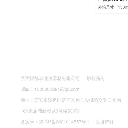
陕西西安健身器材厂家推荐
陕西悍德森健身器材有限公司
版权所有
悍德森 | 成都高新某单位 健身房配置方案
邮箱：1533862281@qq.com
地址：西安市灞桥区浐河东路与金桃路交叉口东南
160米龙湖新壹城3号楼530室
备案号：
陕ICP备2021014557号-1
百度统计