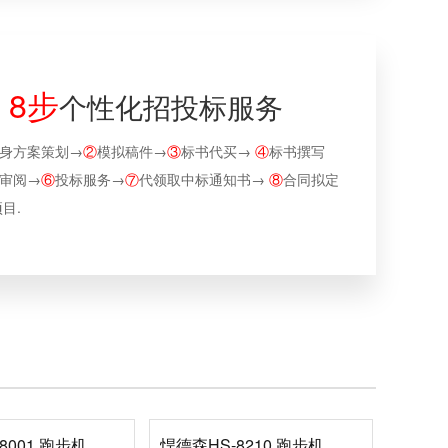
8步
个性化招投标服务
身方案策划→
②
模拟稿件→
③
标书代买→
④
标书撰写
审阅→
⑥
投标服务→
⑦
代领取中标通知书→
⑧
合同拟定
目.
8001 跑步机
悍德森HS-8210 跑步机