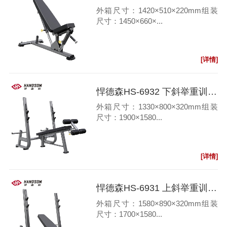
外箱尺寸：1420×510×220mm组装
尺寸：1450×660×...
[详情]
悍德森HS-6932 下斜举重训练器
外箱尺寸：1330×800×320mm组装
尺寸：1900×1580...
[详情]
悍德森HS-6931 上斜举重训练器
外箱尺寸：1580×890×320mm组装
尺寸：1700×1580...