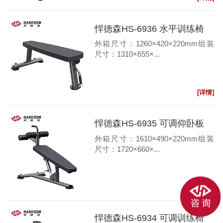
悍德森HS-6936 水平训练椅
外箱尺寸：1260×420×220mm组装
尺寸：1310×655×...
[详情]
悍德森HS-6935 可调仰卧板
外箱尺寸：1610×490×220mm组装
尺寸：1720×660×...
[详情]
悍德森HS-6934 可调训练椅