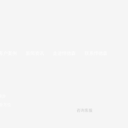
客户案例
新闻资讯
走进悍德森
联系悍德森
跑步
全方位
咨询客服