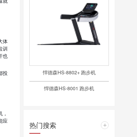
森就
大体
拉训
汗也
悍德森HS-8802+ 跑步机
都投
悍德森HS-8001 跑步机
机，
能应
热门搜索
+