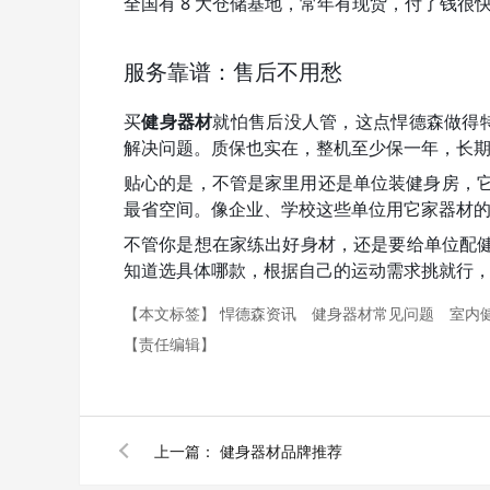
全国有 8 大仓储基地，常年有现货，付了钱很
服务靠谱：售后不用愁
买
健身器材
就怕售后没人管，这点悍德森做得特
解决问题。质保也实在，整机至少保一年，长
贴心的是，不管是家里用还是单位装健身房，它
最省空间。像企业、学校这些单位用它家器材的特
不管你是想在家练出好身材，还是要给单位配健
知道选具体哪款，根据自己的运动需求挑就行
【本文标签】
悍德森资讯
健身器材常见问题
室内
【责任编辑】
上一篇：
健身器材品牌推荐