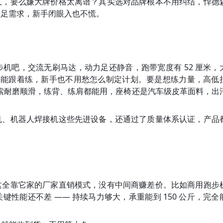
久，要么嫌大牌价格太离谱？其实选对品牌根本不用纠结，悍德
满足需求，新手闭眼入也不慌。
机吧，交流无刷马达，动力足还静音，跑带宽度有 52 厘米，
程序能跟着练，新手也不用愁怎么制定计划。要是想练力量，高低
钢索耐磨顺滑，练背、练肩都能用，座椅还是汽车级皮革面料，出
机、机器人焊接机这些先进设备，还通过了质量体系认证，产品
这全靠它家的厂家直销模式，没有中间商赚差价。比如商用跑步
性能还不差 —— 持续马力够大，承重能到 150 公斤，完全